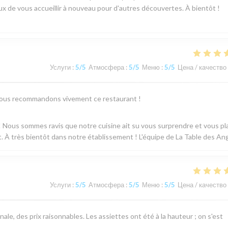
de vous accueillir à nouveau pour d'autres découvertes. À bientôt !
Услуги
:
5
/5
Атмосфера
:
5
/5
Меню
:
5
/5
Цена / качество
x. Nous recommandons vivement ce restaurant !
 Nous sommes ravis que notre cuisine ait su vous surprendre et vous pla
À très bientôt dans notre établissement ! L'équipe de La Table des An
Услуги
:
5
/5
Атмосфера
:
5
/5
Меню
:
5
/5
Цена / качество
ale, des prix raisonnables. Les assiettes ont été à la hauteur ; on s'est