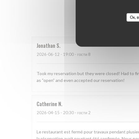
Оценки 
Ок, 
Jonathan
S
2026-06-12
- 19:00 - гости 8
Took my reservation but they were closed! Had to fin
as “open” and even accepted our reservation!
Catherine
N
2026-04-15
- 20:30 - гости 2
Le restaurant est fermé pour travaux pendant plusieu
la réservation avait pourtant été confirmée. Nous n