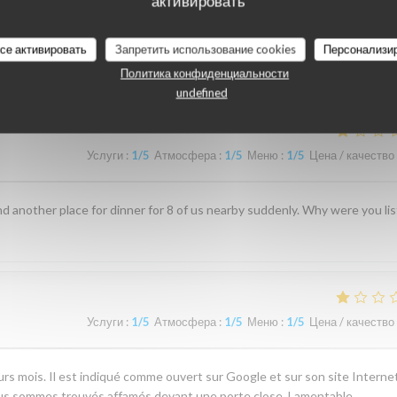
активировать
наших посетителей
все активировать
Запретить использование cookies
Персонализи
Политика конфиденциальности
undefined
Услуги
:
1
/5
Атмосфера
:
1
/5
Меню
:
1
/5
Цена / качество
d another place for dinner for 8 of us nearby suddenly. Why were you li
Услуги
:
1
/5
Атмосфера
:
1
/5
Меню
:
1
/5
Цена / качество
rs mois. Il est indiqué comme ouvert sur Google et sur son site Internet
ous sommes trouvés affamés devant une porte close. Lamentable.