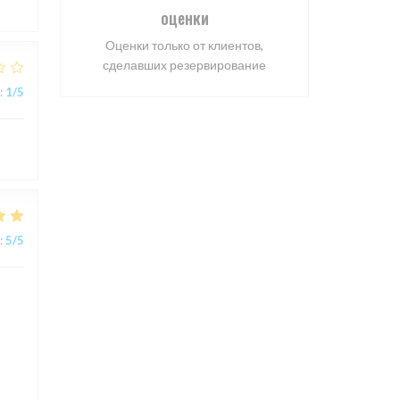
оценки
Оценки только от клиентов,
сделавших резервирование
:
1
/5
:
5
/5