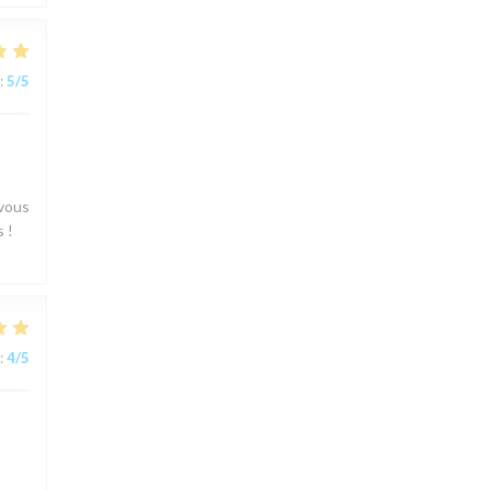
:
5
/5
 vous
 !
:
4
/5