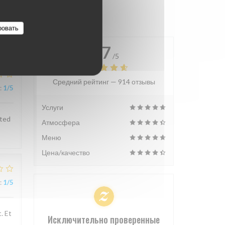
ровать
4.7
/5
Средний рейтинг —
914 отзывы
:
1
/5
Услуги
sted
Атмосфера
Меню
Цена/качество
:
1
/5
. Et
Исключительно проверенные