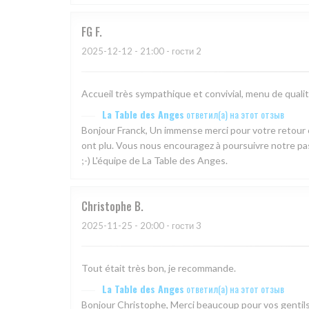
FG
F
2025-12-12
- 21:00 - гости 2
Accueil très sympathique et convivial, menu de qualité
La Table des Anges
ответил(а) на этот отзыв
Bonjour Franck, Un immense merci pour votre retour ch
ont plu. Vous nous encouragez à poursuivre notre pas
;-) L'équipe de La Table des Anges.
Christophe
B
2025-11-25
- 20:00 - гости 3
Tout était très bon, je recommande.
La Table des Anges
ответил(а) на этот отзыв
Bonjour Christophe, Merci beaucoup pour vos gentil