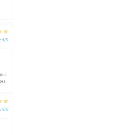
:
4
/5
ire.
ges.
:
5
/5