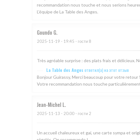
recommandation nous touche et nous serions heureux 
L'équipe de La Table des Anges.
Goundo
G
2025-11-19
- 19:45 - гости 8
Très agréable surprise : des plats frais et délicieu
La Table des Anges
ответил(а) на этот отзыв
Bonjour Guirassy, Merci beaucoup pour votre retour !
Votre recommandation nous touche particulièrement. 
Jean-Michel
L
2025-11-13
- 20:00 - гости 2
Un accueil chaleureux et gai, une carte sympa et origin
régalés. On recommande !