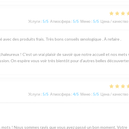
Услуги
:
5
/5
Атмосфера
:
5
/5
Меню
:
5
/5
Цена / качество
 avec des produits frais. Très bons conseils œnologique . À refaire .
aleureux ! C'est un vrai plaisir de savoir que notre accueil et nos mets
sion. On espère vous voir très bientôt pour d'autres belles découvertes
Услуги
:
5
/5
Атмосфера
:
4
/5
Меню
:
5
/5
Цена / качество
s mots ! Nous sommes ravis que vous ayez passé un bon moment. Votre