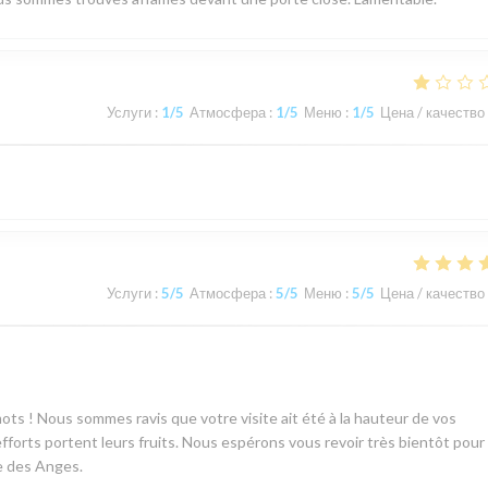
Услуги
:
1
/5
Атмосфера
:
1
/5
Меню
:
1
/5
Цена / качество
Услуги
:
5
/5
Атмосфера
:
5
/5
Меню
:
5
/5
Цена / качество
ots ! Nous sommes ravis que votre visite ait été à la hauteur de vos
efforts portent leurs fruits. Nous espérons vous revoir très bientôt pour
e des Anges.