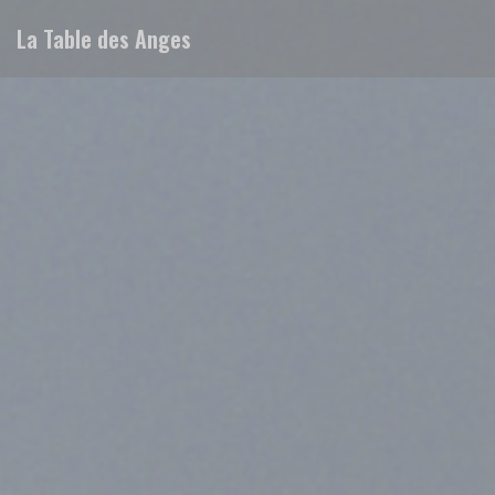
Πίνακας διαχείρισης "Μπισκότων" (Cookies)
La Table des Anges