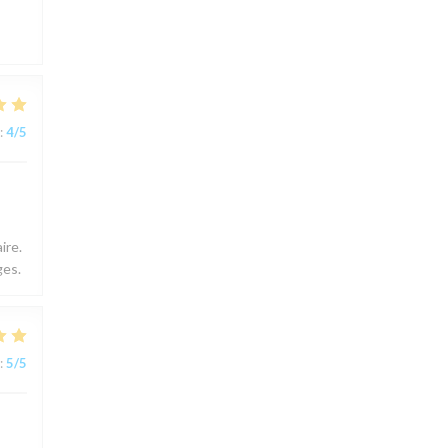
:
4
/5
ire.
ges.
:
5
/5