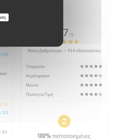
υση
4.7
/5
Μέση βαθμολογία —
914 αξιολογήσεις
:
1
/5
Υπηρεσία
sted
Ατμόσφαιρα
Μενού
Ποιότητα/Τιμή
:
1
/5
. Et
100% πιστοποιημένες