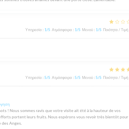
Υπηρεσία
:
1
/5
Ατμόσφαιρα
:
1
/5
Μενού
:
1
/5
Ποιότητα / Τιμή
Υπηρεσία
:
5
/5
Ατμόσφαιρα
:
5
/5
Μενού
:
5
/5
Ποιότητα / Τιμή
όγηση
ots ! Nous sommes ravis que votre visite ait été à la hauteur de vos
efforts portent leurs fruits. Nous espérons vous revoir très bientôt pour
e des Anges.