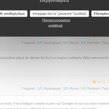
ενεργοποιήσετε
λογίες πελατών μας
K, αποδοχή όλων
Απόρριψε όλα τα "μπισκότα" (cookies)
Εξατομίκε
Πολιτική απορρήτου
undefined
Υπηρεσία
:
1
/5
Ατμόσφαιρα
:
1
/5
Μενού
:
1
/5
Ποιότητα / Τιμή
d another place for dinner for 8 of us nearby suddenly. Why were you li
Υπηρεσία
:
1
/5
Ατμόσφαιρα
:
1
/5
Μενού
:
1
/5
Ποιότητα / Τιμή
rs mois. Il est indiqué comme ouvert sur Google et sur son site Internet
ous sommes trouvés affamés devant une porte close. Lamentable.