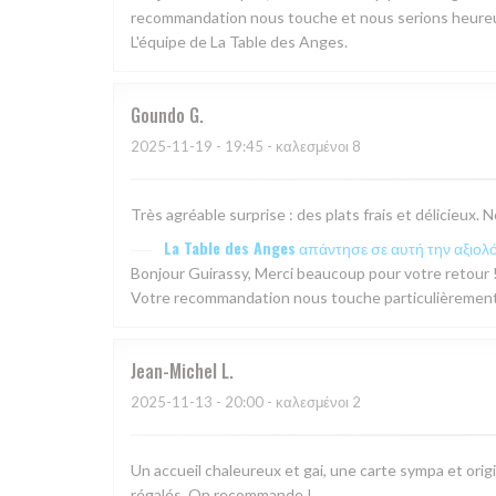
recommandation nous touche et nous serions heureux 
L'équipe de La Table des Anges.
Goundo
G
2025-11-19
- 19:45 - καλεσμένοι 8
Très agréable surprise : des plats frais et délicieu
La Table des Anges
απάντησε σε αυτή την αξιολ
Bonjour Guirassy, Merci beaucoup pour votre retour !
Votre recommandation nous touche particulièrement. 
Jean-Michel
L
2025-11-13
- 20:00 - καλεσμένοι 2
Un accueil chaleureux et gai, une carte sympa et origin
régalés. On recommande !