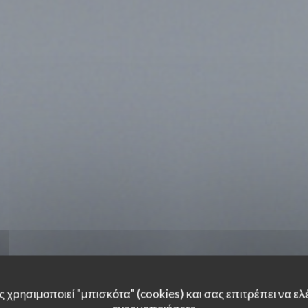
 χρησιμοποιεί "μπισκότα" (cookies) και σας επιτρέπει να ελέ