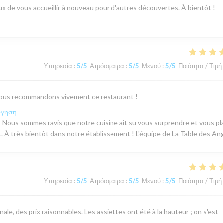
de vous accueillir à nouveau pour d'autres découvertes. À bientôt !
Υπηρεσία
:
5
/5
Ατμόσφαιρα
:
5
/5
Μενού
:
5
/5
Ποιότητα / Τιμή
x. Nous recommandons vivement ce restaurant !
όγηση
 Nous sommes ravis que notre cuisine ait su vous surprendre et vous pla
À très bientôt dans notre établissement ! L'équipe de La Table des An
Υπηρεσία
:
5
/5
Ατμόσφαιρα
:
5
/5
Μενού
:
5
/5
Ποιότητα / Τιμή
ale, des prix raisonnables. Les assiettes ont été à la hauteur ; on s'est