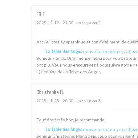
FG
F
2025-12-12
- 21:00 - καλεσμένοι 2
Accueil très sympathique et convivial, menu de qualité
La Table des Anges
απάντησε σε αυτή την αξιολ
Bonjour Franck, Un immense merci pour votre retour ch
ont plu. Vous nous encouragez à poursuivre notre pas
;-) L'équipe de La Table des Anges.
Christophe
B
2025-11-25
- 20:00 - καλεσμένοι 3
Tout était très bon, je recommande.
La Table des Anges
απάντησε σε αυτή την αξιολ
Bonjour Christophe, Merci beaucoup pour vos gentil