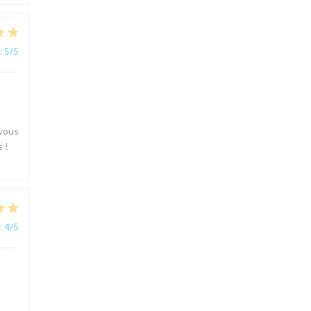
:
5
/5
 vous
 !
:
4
/5