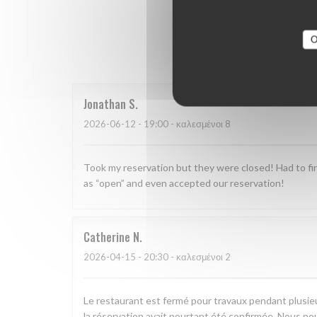
Οι βαθμο
O
Jonathan
S
2026-06-12
- 19:00 - καλεσμένοι 8
Took my reservation but they were closed! Had to fin
as “open” and even accepted our reservation!
Catherine
N
2026-04-15
- 20:30 - καλεσμένοι 2
Le restaurant est fermé pour travaux pendant plusieu
la réservation avait pourtant été confirmée. Nous n