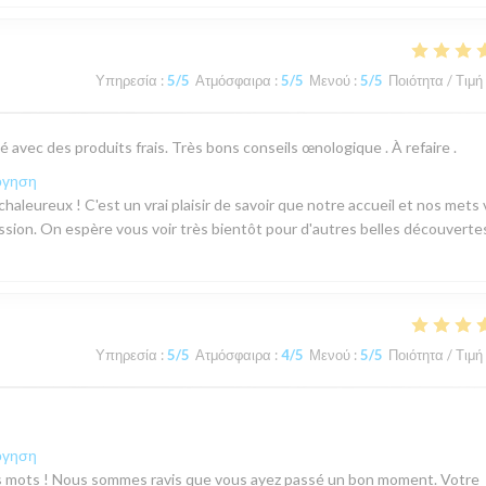
Υπηρεσία
:
5
/5
Ατμόσφαιρα
:
5
/5
Μενού
:
5
/5
Ποιότητα / Τιμή
 avec des produits frais. Très bons conseils œnologique . À refaire .
όγηση
aleureux ! C'est un vrai plaisir de savoir que notre accueil et nos mets
sion. On espère vous voir très bientôt pour d'autres belles découvertes
Υπηρεσία
:
5
/5
Ατμόσφαιρα
:
4
/5
Μενού
:
5
/5
Ποιότητα / Τιμή
όγηση
s mots ! Nous sommes ravis que vous ayez passé un bon moment. Votre