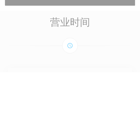
营业时间
access_time
星期一
关闭
星
-
星
12:00 - 14:00
19:00 - 22:00