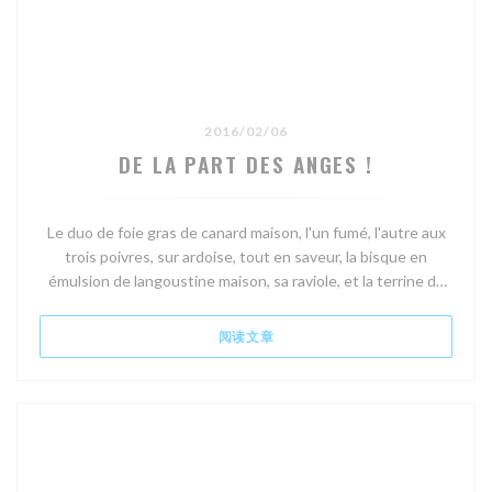
2016/02/06
DE LA PART DES ANGES !
Le duo de foie gras de canard maison, l'un fumé, l'autre aux
trois poivres, sur ardoise, tout en saveur, la bisque en
émulsion de langoustine maison, sa raviole, et la terrine de
canard-pistache maison, sa confiture d'oignons....
((在新窗口中打开))
阅读文章