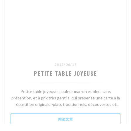
2015/06/17
PETITE TABLE JOYEUSE
Petite table joyeuse, couleur marron et bleu, sans
prétention, et à prix très gentils, qui présente une carte à la
répartition originale -plats traditionnels, découvertes et
végétariens-, qui change tous les jours en fonction des
saisons et du marché. Elle sert aussi des petits déjeuners
((在新窗口中打开))
阅读文章
(brunch le dimanche), et fait salon de thé l'après-midi....