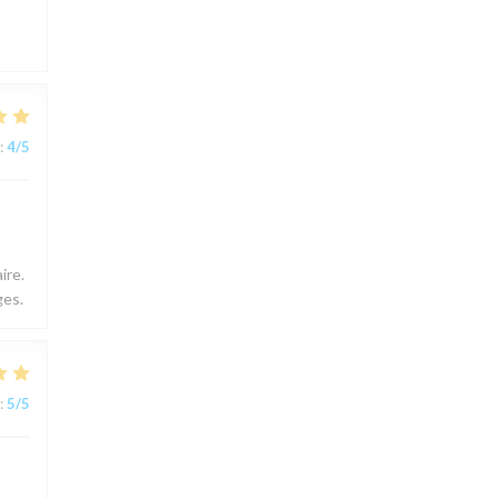
:
4
/5
ire.
ges.
:
5
/5