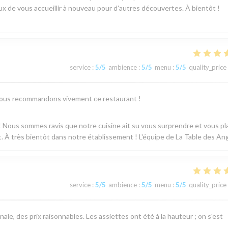
de vous accueillir à nouveau pour d'autres découvertes. À bientôt !
service
:
5
/5
ambience
:
5
/5
menu
:
5
/5
quality_price
x. Nous recommandons vivement ce restaurant !
 Nous sommes ravis que notre cuisine ait su vous surprendre et vous pla
À très bientôt dans notre établissement ! L'équipe de La Table des An
service
:
5
/5
ambience
:
5
/5
menu
:
5
/5
quality_price
ale, des prix raisonnables. Les assiettes ont été à la hauteur ; on s'est