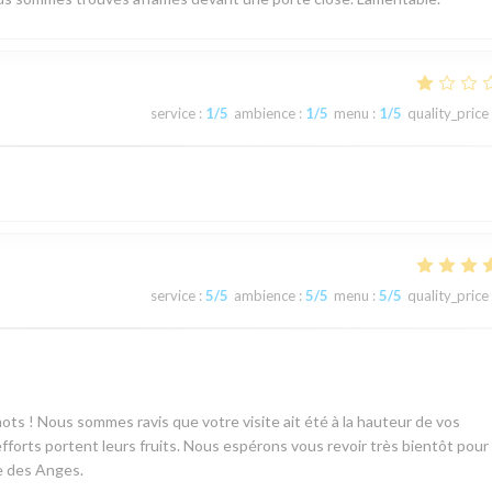
service
:
1
/5
ambience
:
1
/5
menu
:
1
/5
quality_price
service
:
5
/5
ambience
:
5
/5
menu
:
5
/5
quality_price
ots ! Nous sommes ravis que votre visite ait été à la hauteur de vos
efforts portent leurs fruits. Nous espérons vous revoir très bientôt pour
e des Anges.