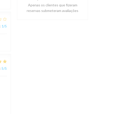
Apenas os clientes que fizeram
reservas submeteram avaliações
:
1
/5
:
5
/5