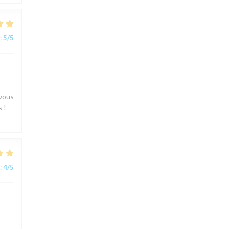
:
5
/5
 vous
 !
:
4
/5