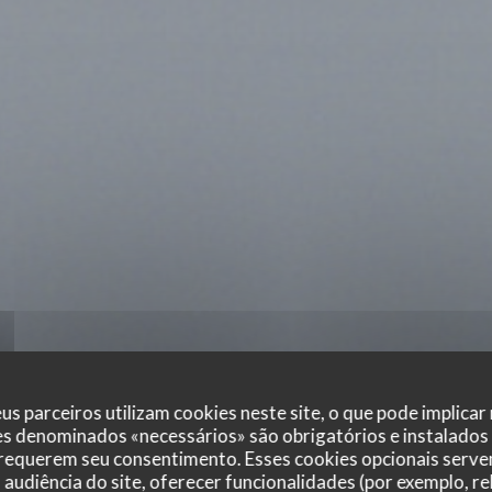
us parceiros utilizam cookies neste site, o que pode implicar
es denominados «necessários» são obrigatórios e instalados
 requerem seu consentimento. Esses cookies opcionais servem
audiência do site, oferecer funcionalidades (por exemplo, r