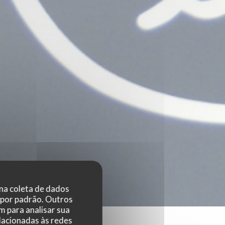
 na coleta de dados
 por padrão. Outros
 para analisar sua
elacionadas às redes