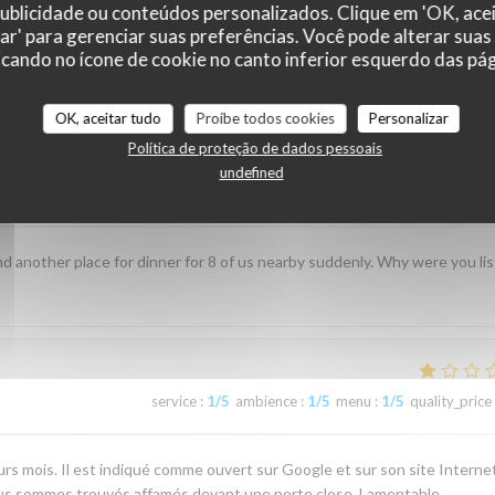
 publicidade ou conteúdos personalizados. Clique em 'OK, acei
zar' para gerenciar suas preferências. Você pode alterar suas
r_clients_following_booking
cando no ícone de cookie no canto inferior esquerdo das pági
OK, aceitar tudo
Proíbe todos cookies
Personalizar
Política de proteção de dados pessoais
undefined
service
:
1
/5
ambience
:
1
/5
menu
:
1
/5
quality_price
d another place for dinner for 8 of us nearby suddenly. Why were you li
service
:
1
/5
ambience
:
1
/5
menu
:
1
/5
quality_price
rs mois. Il est indiqué comme ouvert sur Google et sur son site Internet
ous sommes trouvés affamés devant une porte close. Lamentable.