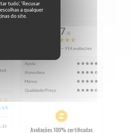
tar tudo', 'Recusar
 escolhas a qualquer
nas do site.
4.7
/5
Avaliação média —
914 avaliações
:
1
/5
Apoio
sted
Atmosfera
Menus
Qualidade/Preço
:
1
/5
. Et
Avaliações 100% certificadas