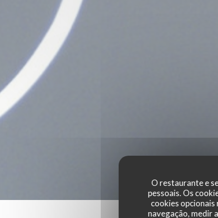
O restaurante e se
pessoais. Os cooki
cookies opcionais
navegação, medir a 