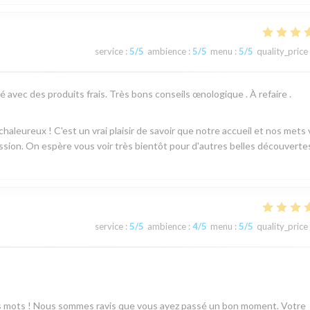
service
:
5
/5
ambience
:
5
/5
menu
:
5
/5
quality_price
 avec des produits frais. Très bons conseils œnologique . À refaire .
aleureux ! C'est un vrai plaisir de savoir que notre accueil et nos mets
sion. On espère vous voir très bientôt pour d'autres belles découvertes
service
:
5
/5
ambience
:
4
/5
menu
:
5
/5
quality_price
s mots ! Nous sommes ravis que vous ayez passé un bon moment. Votre