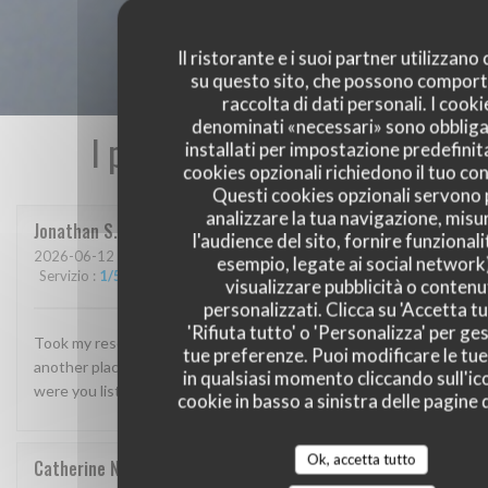
Il ristorante e i suoi partner utilizzano
su questo sito, che possono comport
raccolta di dati personali. I cooki
denominati «necessari» sono obbliga
I pareri dei nostri clienti
installati per impostazione predefinita
cookies opzionali richiedono il tuo co
Questi cookies opzionali servono 
analizzare la tua navigazione, misu
Jonathan
S
l'audience del sito, fornire funzionali
2026-06-12
- 19:00 - Ospiti 8
esempio, legate ai social network
Servizio
:
1
/5
Atmosfera
:
1
/5
Cucina
:
1
/5
Qualità / Prezzo
:
1
/5
visualizzare pubblicità o contenu
personalizzati. Clicca su 'Accetta tu
'Rifiuta tutto' o 'Personalizza' per ges
Took my reservation but they were closed! Had to find
tue preferenze. Puoi modificare le tue
another place for dinner for 8 of us nearby suddenly. Why
in qualsiasi momento cliccando sull'ic
were you listed as “open” and even accepted our reservation!
cookie in basso a sinistra delle pagine d
Ok, accetta tutto
Catherine
N