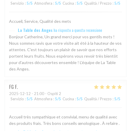
Servizio
:
5
/5
Atmosfera
:
5
/5
Cucina
:
5
/5
Qualità / Prezzo
:
5
/5
Accueil, Service, Qualité des mets
La Table des Anges
ha risposto a questa recensione
Bonjour Catherine, Un grand merci pour vos gentils mots !
Nous sommes ravis que votre visite ait été à la hauteur de vos
attentes. C'est toujours un plaisir de savoir que nos efforts
portent leurs fruits. Nous espérons vous revoir très bientôt
pour d'autres découvertes ensemble ! L'équipe de La Table
des Anges.
FG
F
2025-12-12
- 21:00 - Ospiti 2
Servizio
:
5
/5
Atmosfera
:
5
/5
Cucina
:
5
/5
Qualità / Prezzo
:
5
/5
Accueil très sympathique et convivial, menu de qualité avec
des produits frais. Très bons conseils œnologique . À refaire .