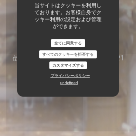
当サイトはクッキーを利用し
ております。お客様自身でク
ッキー利用の設定および管理
ができます。
LA TABLE DES ANGES
全てに同意する
LA TABLE DES ANGES
すべてのクッキーを拒否する
伝統的なレストラン
|
+33 6 70 54 21
59‬
カスタマイズする
プライバシーポリシー
undefined