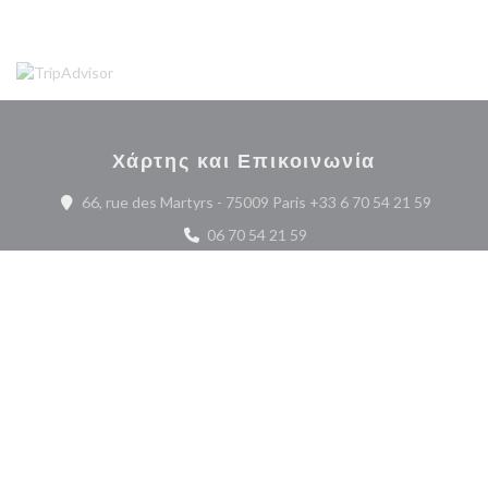
Χάρτης και Επικοινωνία
((ανοίγε
66, rue des Martyrs - 75009 Paris +33 6 70 54 21 59‬
06 70 54 21 59
Facebook ((ανοίγει σε νέο παράθυρο))
Twitter ((ανοίγει σε νέο παράθυ
Instagram ((ανοίγει σε 
Επικοινωνήστε μαζί μας