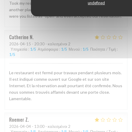
undefined
Took my reservation but they were closed! Had to find
another place for dinner for 8 of us nearby suddenly. Why
were you listed as “open” and even accepted our reservation!
Catherine
N
2026-04-15
- 20:30 - καλεσμένοι 2
Υπηρεσία
:
1
/5
Ατμόσφαιρα
:
1
/5
Μενού
:
1
/5
Ποιότητα / Τιμή
:
1
/5
Le restaurant est fermé pour travaux pendant plusieurs mois.
Il est indiqué comme ouvert sur Google et sur son site
Internet. Et la réservation avait pourtant été confirmée. Nous
nous sommes trouvés affamés devant une porte close.
Lamentable.
Roemer
Z
2026-04-04
- 13:00 - καλεσμένοι 2
Υπηρεσία
:
1
/5
Ατμόσφαιρα
:
1
/5
Μενού
:
1
/5
Ποιότητα / Τιμή
: