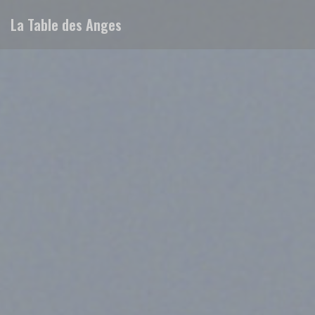
Πίνακας διαχείρισης "Μπισκότων" (Cookies)
La Table des Anges