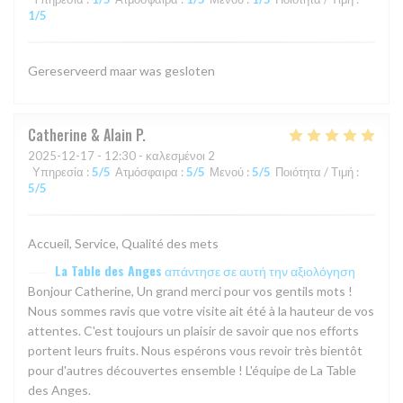
1
/5
Gereserveerd maar was gesloten
Catherine & Alain
P
2025-12-17
- 12:30 - καλεσμένοι 2
Υπηρεσία
:
5
/5
Ατμόσφαιρα
:
5
/5
Μενού
:
5
/5
Ποιότητα / Τιμή
:
5
/5
Accueil, Service, Qualité des mets
La Table des Anges
απάντησε σε αυτή την αξιολόγηση
Bonjour Catherine, Un grand merci pour vos gentils mots !
Nous sommes ravis que votre visite ait été à la hauteur de vos
attentes. C'est toujours un plaisir de savoir que nos efforts
portent leurs fruits. Nous espérons vous revoir très bientôt
pour d'autres découvertes ensemble ! L'équipe de La Table
des Anges.