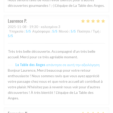
découvertes gourmandes ! ;-) L'équipe de La Table des Anges.
Laurence
P
2025-11-08
- 19:30 - καλεσμένοι 3
Υπηρεσία
:
5
/5
Ατμόσφαιρα
:
5
/5
Μενού
:
5
/5
Ποιότητα / Τιμή
:
5
/5
Très très belle découverte. Accompagné d'un très belle
accueil. Merci pour ce très agréable moment.
La Table des Anges
απάντησε σε αυτή την αξιολόγηση
Bonjour Laurence, Merci beaucoup pour votre retour
enthousiaste ! Nous sommes ravis que vous ayez apprécié
votre passage chez nous et que notre accueil ait contribué à
votre plaisir. N’hésitez pas à revenir nous voir pour d’autres
découvertes ! À très bientôt ! L'équipe de La Table des
Anges.