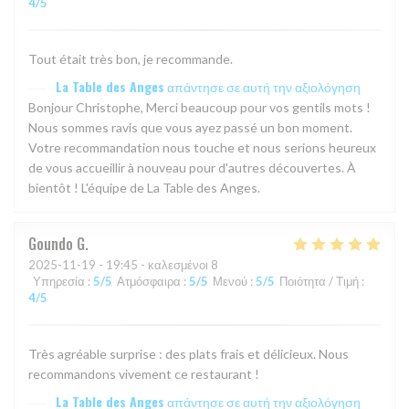
4
/5
Tout était très bon, je recommande.
La Table des Anges
απάντησε σε αυτή την αξιολόγηση
Bonjour Christophe, Merci beaucoup pour vos gentils mots !
Nous sommes ravis que vous ayez passé un bon moment.
Votre recommandation nous touche et nous serions heureux
de vous accueillir à nouveau pour d'autres découvertes. À
bientôt ! L'équipe de La Table des Anges.
Goundo
G
2025-11-19
- 19:45 - καλεσμένοι 8
Υπηρεσία
:
5
/5
Ατμόσφαιρα
:
5
/5
Μενού
:
5
/5
Ποιότητα / Τιμή
:
4
/5
Très agréable surprise : des plats frais et délicieux. Nous
recommandons vivement ce restaurant !
La Table des Anges
απάντησε σε αυτή την αξιολόγηση