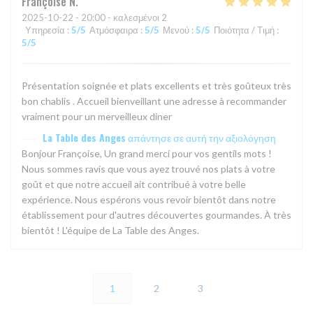
Françoise
N
2025-10-22
- 20:00 - καλεσμένοι 2
Υπηρεσία
:
5
/5
Ατμόσφαιρα
:
5
/5
Μενού
:
5
/5
Ποιότητα / Τιμή
:
5
/5
Présentation soignée et plats excellents et très goûteux très
bon chablis . Accueil bienveillant une adresse à recommander
vraiment pour un merveilleux diner
La Table des Anges
απάντησε σε αυτή την αξιολόγηση
Bonjour Françoise, Un grand merci pour vos gentils mots !
Nous sommes ravis que vous ayez trouvé nos plats à votre
goût et que notre accueil ait contribué à votre belle
expérience. Nous espérons vous revoir bientôt dans notre
établissement pour d'autres découvertes gourmandes. À très
bientôt ! L'équipe de La Table des Anges.
1
2
3