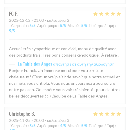
FG
F
2025-12-12
- 21:00 - καλεσμένοι 2
Υπηρεσία
:
5
/5
Ατμόσφαιρα
:
5
/5
Μενού
:
5
/5
Ποιότητα / Τιμή
:
5
/5
Accueil très sympathique et convivial, menu de qualité avec
des produits frais. Très bons conseils œnologique . À refaire .
La Table des Anges
απάντησε σε αυτή την αξιολόγηση
Bonjour Franck, Un immense merci pour votre retour
chaleureux ! C'est un vrai plaisir de savoir que notre accueil et
nos mets vous ont plu. Vous nous encouragez à poursuivre
notre passion. On espère vous voir très bientôt pour d'autres
belles découvertes ! ;-) L'équipe de La Table des Anges.
Christophe
B
2025-11-25
- 20:00 - καλεσμένοι 3
Υπηρεσία
:
5
/5
Ατμόσφαιρα
:
4
/5
Μενού
:
5
/5
Ποιότητα / Τιμή
: