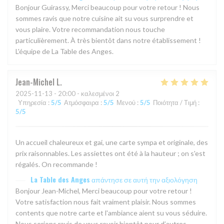
Bonjour Guirassy, Merci beaucoup pour votre retour ! Nous
sommes ravis que notre cuisine ait su vous surprendre et
vous plaire. Votre recommandation nous touche
particulièrement. À très bientôt dans notre établissement !
L'équipe de La Table des Anges.
Jean-Michel
L
2025-11-13
- 20:00 - καλεσμένοι 2
Υπηρεσία
:
5
/5
Ατμόσφαιρα
:
5
/5
Μενού
:
5
/5
Ποιότητα / Τιμή
:
5
/5
Un accueil chaleureux et gai, une carte sympa et originale, des
prix raisonnables. Les assiettes ont été à la hauteur ; on s'est
régalés. On recommande !
La Table des Anges
απάντησε σε αυτή την αξιολόγηση
Bonjour Jean-Michel, Merci beaucoup pour votre retour !
Votre satisfaction nous fait vraiment plaisir. Nous sommes
contents que notre carte et l'ambiance aient su vous séduire.
Nous serions ravis de vous revoir bientôt pour d’autres