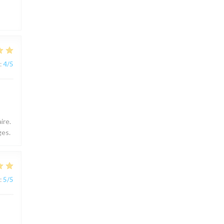
:
4
/5
ire.
ges.
:
5
/5