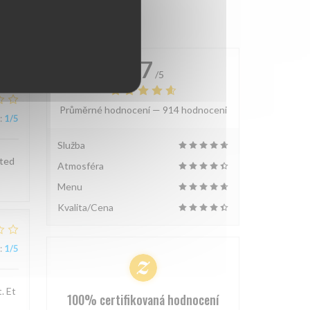
4.7
/5
Průměrné hodnocení —
914 hodnoceni
:
1
/5
Služba
sted
Atmosféra
Menu
Kvalita/Cena
:
1
/5
. Et
100% certifikovaná hodnocení