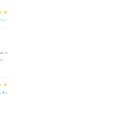
:
5
/5
 vous
 !
:
4
/5