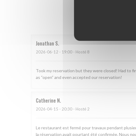
Hodnoce
Jonathan
S
2026-06-12
- 19:00 - Hosté 8
Took my reservation but they were closed! Had to fin
as “open” and even accepted our reservation!
Catherine
N
2026-04-15
- 20:30 - Hosté 2
Le restaurant est fermé pour travaux pendant plusieu
la réservation avait pourtant été confirmée. Nous n