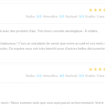
Služba
:
5
/5
Atmosféra
:
5
/5
Kuchyně
:
5
/5
Kvalita / Cena
 avec des produits frais. Très bons conseils œnologique . À refaire .
aleureux ! C'est un vrai plaisir de savoir que notre accueil et nos mets
sion. On espère vous voir très bientôt pour d'autres belles découvertes
Služba
:
5
/5
Atmosféra
:
4
/5
Kuchyně
:
5
/5
Kvalita / Cena
s mots ! Nous sommes ravis que vous ayez passé un bon moment. Votre