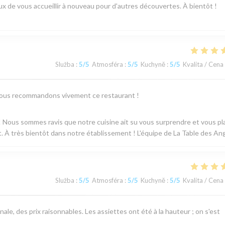
de vous accueillir à nouveau pour d'autres découvertes. À bientôt !
Služba
:
5
/5
Atmosféra
:
5
/5
Kuchyně
:
5
/5
Kvalita / Cena
x. Nous recommandons vivement ce restaurant !
 Nous sommes ravis que notre cuisine ait su vous surprendre et vous pla
À très bientôt dans notre établissement ! L'équipe de La Table des An
Služba
:
5
/5
Atmosféra
:
5
/5
Kuchyně
:
5
/5
Kvalita / Cena
ale, des prix raisonnables. Les assiettes ont été à la hauteur ; on s'est