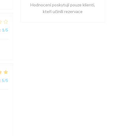
Hodnocení poskytují pouze klienti,
kteří učinili rezervace
:
1
/5
:
5
/5