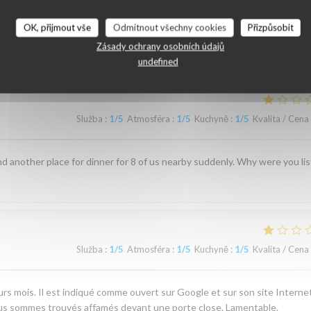
OK, přijmout vše
Odmítnout všechny cookies
Přizpůsobit
ní našich zákazníků
Zásady ochrany osobních údajů
undefined
Služba
:
1
/5
Atmosféra
:
1
/5
Kuchyně
:
1
/5
Kvalita / Cena
d another place for dinner for 8 of us nearby suddenly. Why were you li
Služba
:
1
/5
Atmosféra
:
1
/5
Kuchyně
:
1
/5
Kvalita / Cena
rs mois. Il est indiqué comme ouvert sur Google et sur son site Internet
ous sommes trouvés affamés devant une porte close. Lamentable.