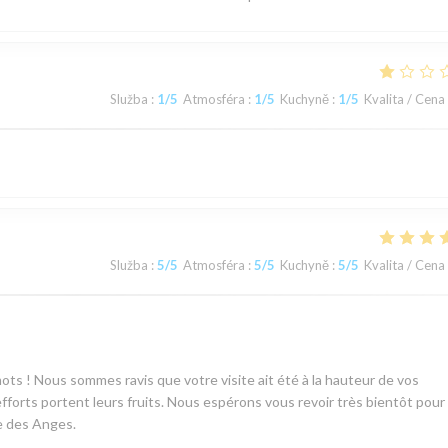
Služba
:
1
/5
Atmosféra
:
1
/5
Kuchyně
:
1
/5
Kvalita / Cena
Služba
:
5
/5
Atmosféra
:
5
/5
Kuchyně
:
5
/5
Kvalita / Cena
ots ! Nous sommes ravis que votre visite ait été à la hauteur de vos
efforts portent leurs fruits. Nous espérons vous revoir très bientôt pour
e des Anges.