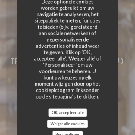
Deze optionele cookies
worden gebruikt om uw
navigatie te analyseren, het
sitepubliek te meten, functies
te bieden (bijv. gerelateerd
aan sociale netwerken) of
gepersonaliseerde
LA TABLE DES ANGES
advertenties of inhoud weer
te geven. Klik op 'OK,
LA TABLE DES ANGES
accepteer alle', 'Weiger alle' of
TRADITIONEEL RESTAURANT
|
+33 6 70
'Personaliseer' om uw
54 21 59‬
voorkeuren te beheren. U
kunt uw keuzes op elk
moment wijzigen door op het
cookiepictogram linksonder
op de sitepagina's te klikken.
OK, accepteer alle
Weiger alle cookies
Personaliseer