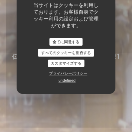
当サイトはクッキーを利用し
ております。お客様自身でク
ッキー利用の設定および管理
ができます。
LA TABLE DES ANGES
全てに同意する
LA TABLE DES ANGES
すべてのクッキーを拒否する
伝統的なレストラン
|
+33 6 70 54 21
59‬
カスタマイズする
プライバシーポリシー
undefined