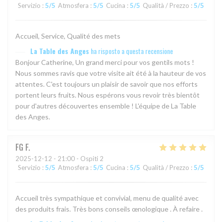
Servizio
:
5
/5
Atmosfera
:
5
/5
Cucina
:
5
/5
Qualità / Prezzo
:
5
/5
Accueil, Service, Qualité des mets
La Table des Anges
ha risposto a questa recensione
Bonjour Catherine, Un grand merci pour vos gentils mots !
Nous sommes ravis que votre visite ait été à la hauteur de vos
attentes. C'est toujours un plaisir de savoir que nos efforts
portent leurs fruits. Nous espérons vous revoir très bientôt
pour d'autres découvertes ensemble ! L'équipe de La Table
des Anges.
FG
F
2025-12-12
- 21:00 - Ospiti 2
Servizio
:
5
/5
Atmosfera
:
5
/5
Cucina
:
5
/5
Qualità / Prezzo
:
5
/5
Accueil très sympathique et convivial, menu de qualité avec
des produits frais. Très bons conseils œnologique . À refaire .