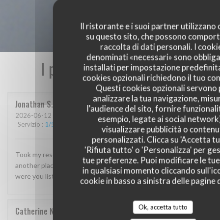
Il ristorante e i suoi partner utilizzano
su questo sito, che possono comport
raccolta di dati personali. I cooki
denominati «necessari» sono obbliga
I pareri dei nostri clienti
installati per impostazione predefinita
cookies opzionali richiedono il tuo co
Questi cookies opzionali servono 
analizzare la tua navigazione, misu
Jonathan
S
l'audience del sito, fornire funzionali
2026-06-12
- 19:00 - Ospiti 8
esempio, legate ai social network
Servizio
:
1
/5
Atmosfera
:
1
/5
Cucina
:
1
/5
Qualità / Prezzo
:
1
/5
visualizzare pubblicità o contenu
personalizzati. Clicca su 'Accetta tu
'Rifiuta tutto' o 'Personalizza' per ges
Took my reservation but they were closed! Had to find
tue preferenze. Puoi modificare le tue
another place for dinner for 8 of us nearby suddenly. Why
in qualsiasi momento cliccando sull'ic
were you listed as “open” and even accepted our reservation!
cookie in basso a sinistra delle pagine d
Ok, accetta tutto
Catherine
N