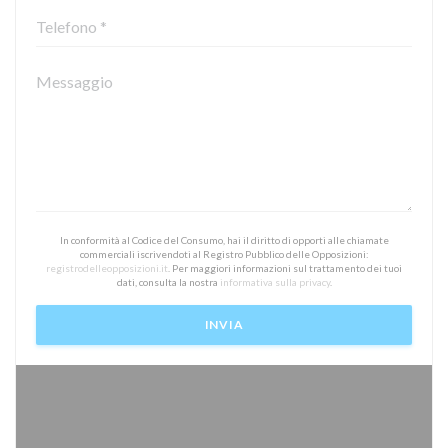
In conformità al Codice del Consumo, hai il diritto di opporti alle chiamate
commerciali iscrivendoti al Registro Pubblico delle Opposizioni:
registrodelleopposizioni.it
. Per maggiori informazioni sul trattamento dei tuoi
dati, consulta la nostra
informativa sulla privacy
.