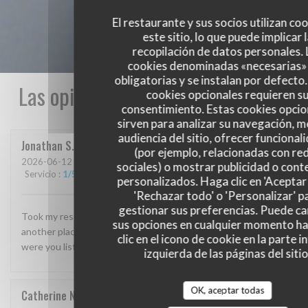
El restaurante y sus socios utilizan co
este sitio, lo que puede implicar 
recopilación de datos personales. 
cookies denominadas «necesarias»
obligatorias y se instalan por defecto
Las opiniones de nuestros clientes
cookies opcionales requieren s
consentimiento. Estas cookies opcio
sirven para analizar su navegación, me
audiencia del sitio, ofrecer funcional
Jonathan
S
(por ejemplo, relacionadas con re
2026-06-12
- 19:00 - Invitados 8
sociales) o mostrar publicidad o cont
Servicio
:
1
/5
Ambiente
:
1
/5
Menú
:
1
/5
Calidad / Precio
:
1
/5
personalizados. Haga clic en 'Aceptar 
'Rechazar todo' o 'Personalizar' p
gestionar sus preferencias. Puede c
Took my reservation but they were closed! Had to find
sus opciones en cualquier momento h
another place for dinner for 8 of us nearby suddenly. Why
clic en el icono de cookie en la parte i
were you listed as “open” and even accepted our reservation!
izquierda de las páginas del sitio
OK, aceptar todas
Catherine
N