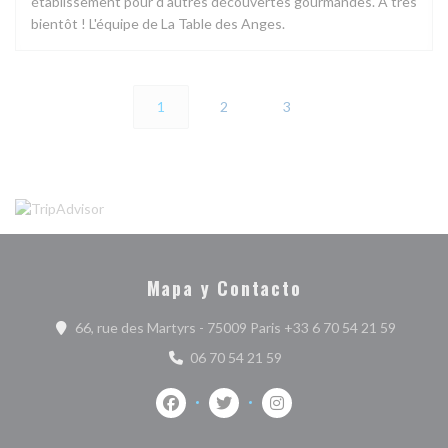
établissement pour d'autres découvertes gourmandes. À très
bientôt ! L'équipe de La Table des Anges.
1
2
3
Mapa y Contacto
((abre e
66, rue des Martyrs - 75009 Paris +33 6 70 54 21 59‬
06 70 54 21 59
Facebook ((abre en una nueva ventana))
Twitter ((abre en una nueva vent
Instagram ((abre en una 