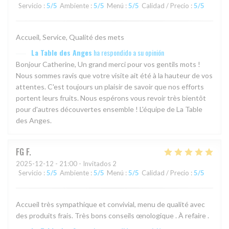
Servicio
:
5
/5
Ambiente
:
5
/5
Menú
:
5
/5
Calidad / Precio
:
5
/5
Accueil, Service, Qualité des mets
La Table des Anges
ha respondido a su opinión
Bonjour Catherine, Un grand merci pour vos gentils mots !
Nous sommes ravis que votre visite ait été à la hauteur de vos
attentes. C'est toujours un plaisir de savoir que nos efforts
portent leurs fruits. Nous espérons vous revoir très bientôt
pour d'autres découvertes ensemble ! L'équipe de La Table
des Anges.
FG
F
2025-12-12
- 21:00 - Invitados 2
Servicio
:
5
/5
Ambiente
:
5
/5
Menú
:
5
/5
Calidad / Precio
:
5
/5
Accueil très sympathique et convivial, menu de qualité avec
des produits frais. Très bons conseils œnologique . À refaire .