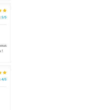
:
5
/5
 vous
 !
:
4
/5