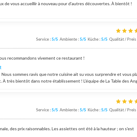
de vous accueillir à nouveau pour d'autres découvertes. À bientôt !
Service
:
5
/5
Ambiente
:
5
/5
Küche
:
5
/5
Qualität / Preis
x. Nous recommandons vivement ce restaurant !
t
 Nous sommes ravis que notre cuisine ait su vous surprendre et vous pla
À très bientôt dans notre établissement ! L'équipe de La Table des An
Service
:
5
/5
Ambiente
:
5
/5
Küche
:
5
/5
Qualität / Preis
ale, des prix raisonnables. Les assiettes ont été à la hauteur ; on s'est