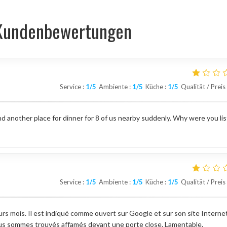
Kundenbewertungen
Service
:
1
/5
Ambiente
:
1
/5
Küche
:
1
/5
Qualität / Preis
d another place for dinner for 8 of us nearby suddenly. Why were you li
Service
:
1
/5
Ambiente
:
1
/5
Küche
:
1
/5
Qualität / Preis
rs mois. Il est indiqué comme ouvert sur Google et sur son site Internet
ous sommes trouvés affamés devant une porte close. Lamentable.