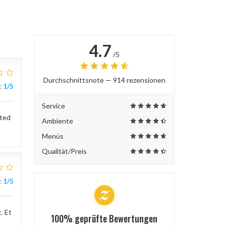
4.7
/5
Durchschnittsnote —
914 rezensionen
:
1
/5
Service
sted
Ambiente
Menüs
Qualität/Preis
:
1
/5
. Et
100% geprüfte Bewertungen