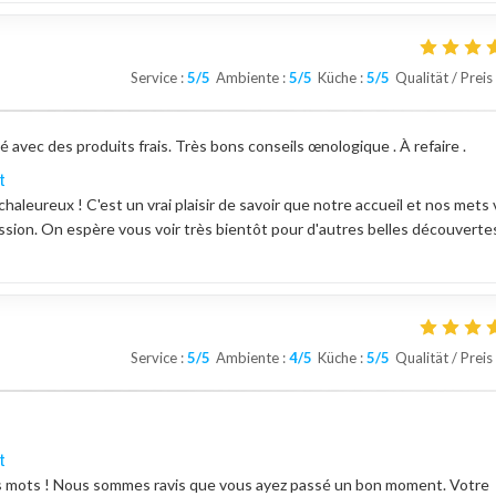
Service
:
5
/5
Ambiente
:
5
/5
Küche
:
5
/5
Qualität / Preis
 avec des produits frais. Très bons conseils œnologique . À refaire .
t
aleureux ! C'est un vrai plaisir de savoir que notre accueil et nos mets
sion. On espère vous voir très bientôt pour d'autres belles découvertes
Service
:
5
/5
Ambiente
:
4
/5
Küche
:
5
/5
Qualität / Preis
t
s mots ! Nous sommes ravis que vous ayez passé un bon moment. Votre