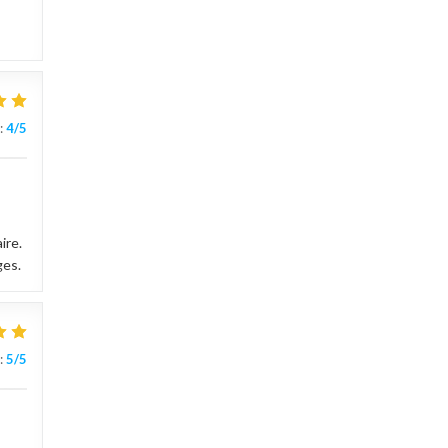
:
4
/5
ire.
ges.
:
5
/5