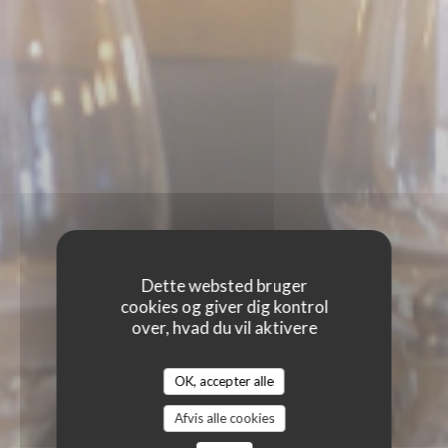
Dette websted bruger
cookies og giver dig kontrol
over, hvad du vil aktivere
OK, accepter alle
LA TABLE DES ANGES
Afvis alle cookies
LA TABLE DES ANGES